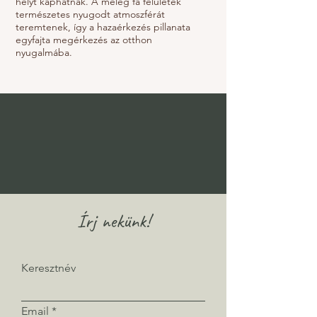
helyt kaphatnak. A meleg fa felületek
természetes nyugodt atmoszférát
teremtenek, így a hazaérkezés pillanata
egyfajta megérkezés az otthon
nyugalmába.
Írj nekünk!
Keresztnév
Email