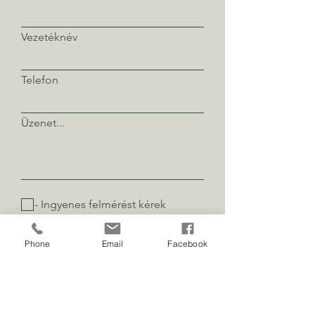
Vezetéknév
Telefon
Üzenet...
- Ingyenes felmérést kérek
Phone
Email
Facebook
Elküld