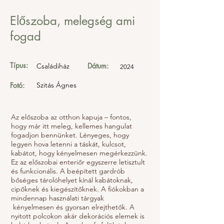
Előszoba, melegség ami
fogad
Típus:
Dátum:
Családiház
2024
Fotó:
Szitás Ágnes
Az előszoba az otthon kapuja – fontos,
hogy már itt meleg, kellemes hangulat
fogadjon bennünket. Lényeges, hogy
legyen hova letenni a táskát, kulcsot,
kabátot, hogy kényelmesen megérkezzünk.
Ez az előszobai enteriőr egyszerre letisztult
és funkcionális. A beépített gardrób
bőséges tárolóhelyet kínál kabátoknak,
cipőknek és kiegészítőknek. A fiókokban a
mindennap használati tárgyak
kényelmesen és gyorsan elrejthetők. A
nyitott polcokon akár dekorációs elemek is